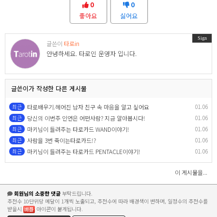
0
0
좋아요
싫어요
Sign
글쓴이
타로in
안녕하세요. 타로인 운영자 입니다.
글쓴이가 작성한 다른 게시물
01.06
최근
타로배우기.헤어진 남자 친구 속 마음을 알고 싶어요
01.06
최근
당신의 이번주 인연은 어떤사람? 지금 알아봅시다!
01.06
최근
마키님이 들려주는 타로카드 WAND이야기!
01.06
최근
사람을 3번 죽이는타로카드!?
01.06
최근
마키님이 들려주는 타로카드 PENTACLE이야기!
이 게시물을...
회원님의 소중한 댓글
부탁드립니다.
추천수 10단위당 메달이 1개씩 노출되고, 추천수에 따라 배경색이 변하며, 일정수의 추천수를
받을시
아이콘이 붙게됩니다.