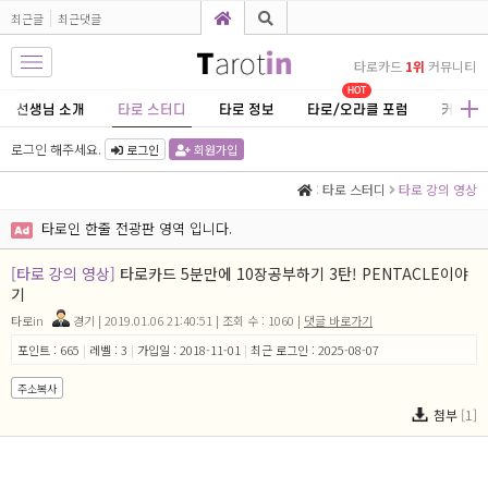
최근글
최근댓글
타로카드
1위
커뮤니티
HOT
선생님 소개
타로 스터디
타로 정보
타로/오라클 포럼
커뮤니
로그인 해주세요.
로그인
회원가입
:
타로 스터디
타로 강의 영상
타로인 한줄 전광판 영역 입니다.
[타로 강의 영상]
타로카드 5분만에 10장공부하기 3탄! PENTACLE이야
기
타로in
경기
| 2019.01.06 21:40:51 | 조회 수 : 1060 |
댓글 바로가기
포인트 : 665
|
레벨 : 3
|
가입일 : 2018-11-01
|
최근 로그인 : 2025-08-07
주소복사
첨부
[1]