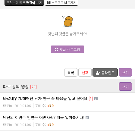
추천수에 따른
배경색
보기
본문으로 바로가기
첫번째 댓글을 남겨주세요!
댓글 새로고침
목록
신고
블라인드
쓰기
타로 강의 영상
[28]
쓰기
타로배우기.헤어진 남자 친구 속 마음을 알고 싶어요
[1]
타로in
2019.01.06
조회 수:
0
당신의 이번주 인연은 어떤사람? 지금 알아봅시다!
타로in
2019.01.06
조회 수:
0